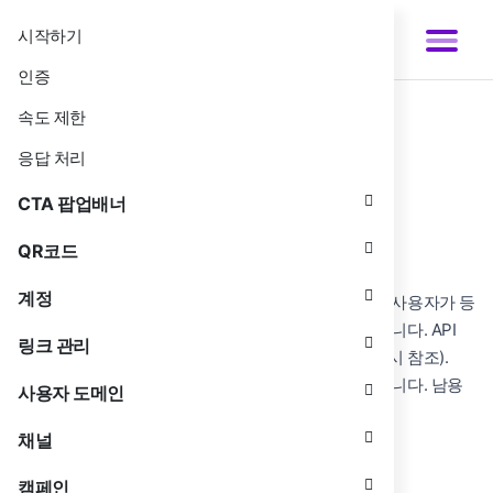
시작하기
인증
속도 제한
개발자를 위한 API 가이드
응답 처리
CTA 팝업배너
시작하기
QR코드
계정
시스템에서 요청을 처리하려면 API 키가 필요합니다. 사용자가 등
록하면 해당 사용자에 대한 API 키가 자동으로 생성됩니다. API
링크 관리
키는 각 요청과 함께 전송되어야 합니다(아래 전체 예시 참조).
API 키가 전송되지 않거나 만료된 경우 오류가 발생합니다. 남용
사용자 도메인
방지를 위해 API 키는 외부 유출에 주의 바랍니다.
채널
캠페인