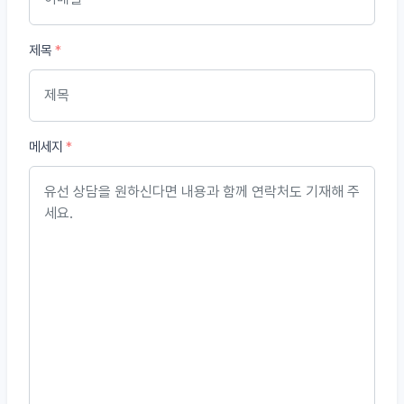
제목
*
메세지
*