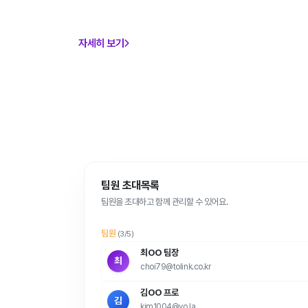
자세히 보기
팀원 초대목록
팀원을 초대하고 함께 관리할 수 있어요.
팀원
(3/5)
최OO 팀장
최
choi79@tolink.co.kr
김OO 프로
김
kim1004@vo.la